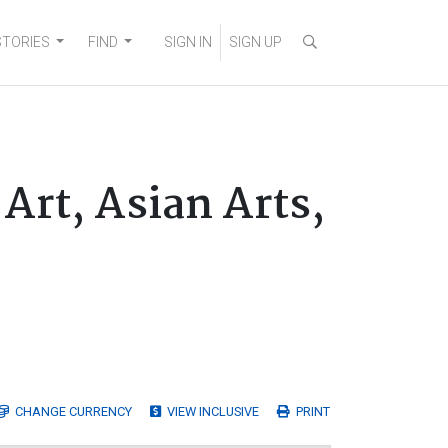
STORIES
FIND
SIGN IN
SIGN UP
rt, Asian Arts,
CHANGE
CURRENCY
VIEW INCLUSIVE
PRINT