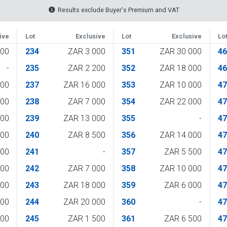
Results exclude Buyer's Premium and VAT
ive
Lot
Exclusive
Lot
Exclusive
Lo
000
234
ZAR 3 000
351
ZAR 30 000
4
-
235
ZAR 2 200
352
ZAR 18 000
4
000
237
ZAR 16 000
353
ZAR 10 000
4
800
238
ZAR 7 000
354
ZAR 22 000
4
500
239
ZAR 13 000
355
-
4
400
240
ZAR 8 500
356
ZAR 14 000
4
000
241
-
357
ZAR 5 500
4
000
242
ZAR 7 000
358
ZAR 10 000
4
500
243
ZAR 18 000
359
ZAR 6 000
4
500
244
ZAR 20 000
360
-
4
200
245
ZAR 1 500
361
ZAR 6 500
4