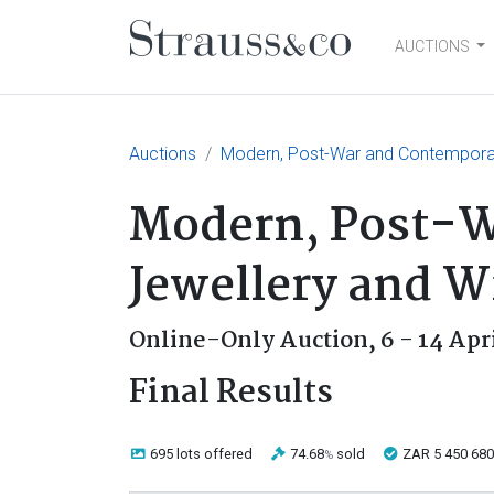
AUCTIONS
Main Navigation
Auctions
Modern, Post-War and Contemporary
Modern, Post-W
Jewellery and W
Online-Only Auction,
6 - 14 Apr
Final Results
695 lots
offered
74.68
sold
ZAR 5 450 680
%