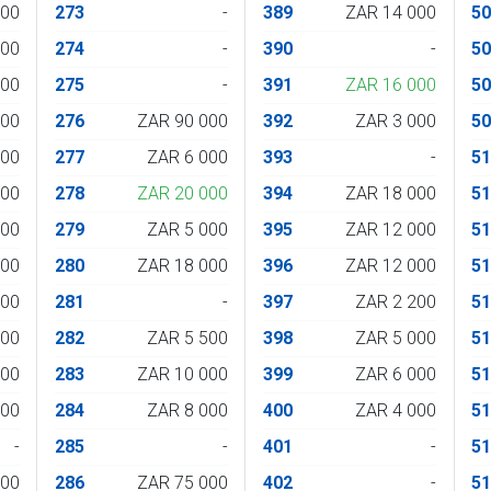
000
273
-
389
ZAR 14 000
5
000
274
-
390
-
5
000
275
-
391
ZAR 16 000
5
500
276
ZAR 90 000
392
ZAR 3 000
5
000
277
ZAR 6 000
393
-
5
000
278
ZAR 20 000
394
ZAR 18 000
5
000
279
ZAR 5 000
395
ZAR 12 000
5
500
280
ZAR 18 000
396
ZAR 12 000
5
500
281
-
397
ZAR 2 200
5
000
282
ZAR 5 500
398
ZAR 5 000
5
200
283
ZAR 10 000
399
ZAR 6 000
5
800
284
ZAR 8 000
400
ZAR 4 000
5
-
285
-
401
-
5
500
286
ZAR 75 000
402
-
5