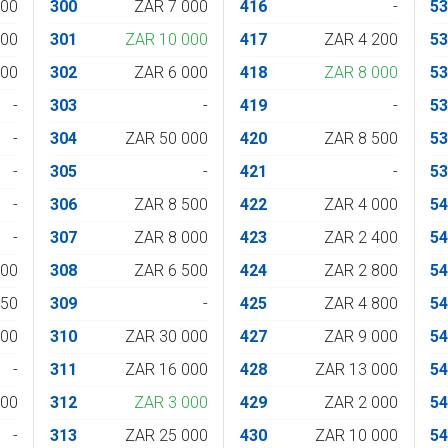
000
300
ZAR 7 000
416
-
5
200
301
ZAR 10 000
417
ZAR 4 200
5
200
302
ZAR 6 000
418
ZAR 8 000
5
-
303
-
419
-
5
-
304
ZAR 50 000
420
ZAR 8 500
5
-
305
-
421
-
5
-
306
ZAR 8 500
422
ZAR 4 000
5
-
307
ZAR 8 000
423
ZAR 2 400
5
600
308
ZAR 6 500
424
ZAR 2 800
5
550
309
-
425
ZAR 4 800
5
000
310
ZAR 30 000
427
ZAR 9 000
5
-
311
ZAR 16 000
428
ZAR 13 000
5
000
312
ZAR 3 000
429
ZAR 2 000
5
-
313
ZAR 25 000
430
ZAR 10 000
5