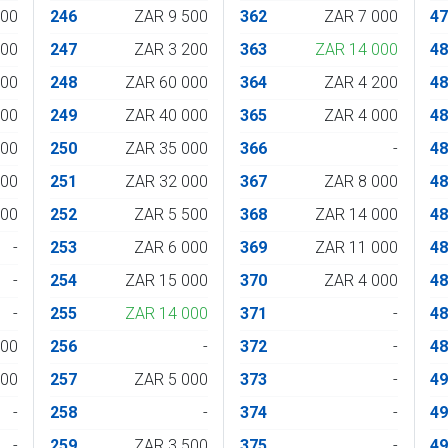
000
246
ZAR 9 500
362
ZAR 7 000
4
200
247
ZAR 3 200
363
ZAR 14 000
4
000
248
ZAR 60 000
364
ZAR 4 200
4
000
249
ZAR 40 000
365
ZAR 4 000
4
500
250
ZAR 35 000
366
-
4
800
251
ZAR 32 000
367
ZAR 8 000
4
200
252
ZAR 5 500
368
ZAR 14 000
4
-
253
ZAR 6 000
369
ZAR 11 000
4
-
254
ZAR 15 000
370
ZAR 4 000
4
-
255
ZAR 14 000
371
-
4
800
256
-
372
-
4
000
257
ZAR 5 000
373
-
4
-
258
-
374
-
4
-
259
ZAR 3 500
375
-
4