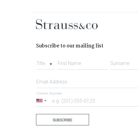
Subscribe to our mailing list
Title
First Name
Surname
Email Address
Contact Number
United
States
+1
SUBSCRIBE