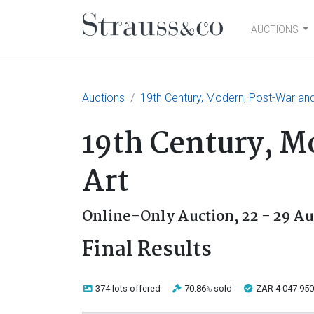
AUCTIONS
Main Navigation
Auctions
19th Century, Modern, Post-War an
19th Century, 
Art
Online-Only Auction,
22 - 29 A
Final Results
374 lots
offered
70.86
sold
ZAR 4 047 950
%