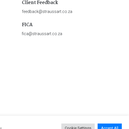
Client Feedback
feedback@straussart.co.za
FICA
fica@straussart.co.za
u
Cookie Settings
Accept All