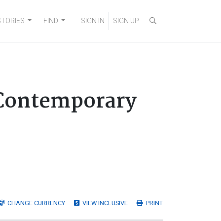
STORIES
FIND
SIGN IN
SIGN UP
 Contemporary
CHANGE
CURRENCY
VIEW INCLUSIVE
PRINT