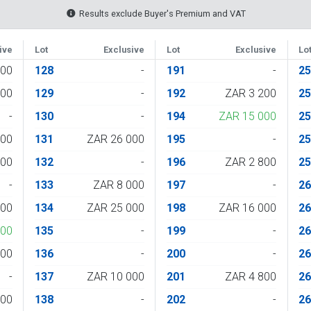
Results exclude Buyer's Premium and VAT
ive
Lot
Exclusive
Lot
Exclusive
Lo
000
128
-
191
-
2
500
129
-
192
ZAR 3 200
2
-
130
-
194
ZAR 15 000
2
000
131
ZAR 26 000
195
-
2
000
132
-
196
ZAR 2 800
2
-
133
ZAR 8 000
197
-
2
500
134
ZAR 25 000
198
ZAR 16 000
2
500
135
-
199
-
2
500
136
-
200
-
2
-
137
ZAR 10 000
201
ZAR 4 800
2
500
138
-
202
-
2