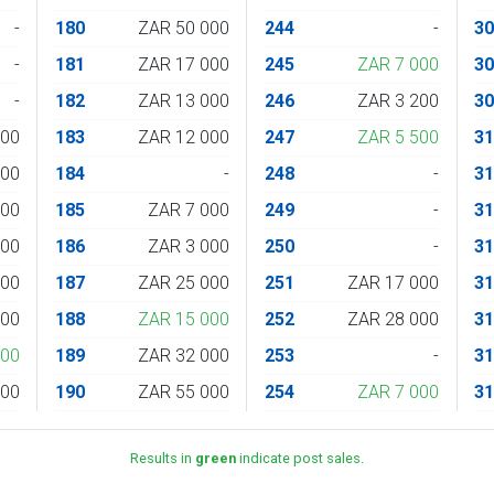
-
180
ZAR 50 000
244
-
3
-
181
ZAR 17 000
245
ZAR 7 000
3
-
182
ZAR 13 000
246
ZAR 3 200
3
200
183
ZAR 12 000
247
ZAR 5 500
3
000
184
-
248
-
3
500
185
ZAR 7 000
249
-
3
600
186
ZAR 3 000
250
-
3
500
187
ZAR 25 000
251
ZAR 17 000
3
100
188
ZAR 15 000
252
ZAR 28 000
3
600
189
ZAR 32 000
253
-
3
500
190
ZAR 55 000
254
ZAR 7 000
3
Results in
green
indicate post sales.