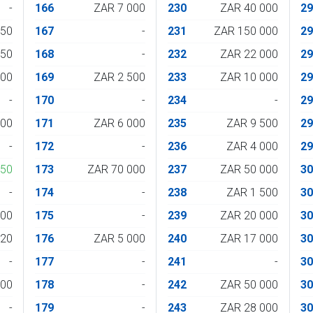
-
166
ZAR 7 000
230
ZAR 40 000
2
550
167
-
231
ZAR 150 000
2
550
168
-
232
ZAR 22 000
2
000
169
ZAR 2 500
233
ZAR 10 000
2
-
170
-
234
-
2
400
171
ZAR 6 000
235
ZAR 9 500
2
-
172
-
236
ZAR 4 000
2
350
173
ZAR 70 000
237
ZAR 50 000
3
-
174
-
238
ZAR 1 500
3
700
175
-
239
ZAR 20 000
3
420
176
ZAR 5 000
240
ZAR 17 000
3
-
177
-
241
-
3
400
178
-
242
ZAR 50 000
3
-
179
-
243
ZAR 28 000
3