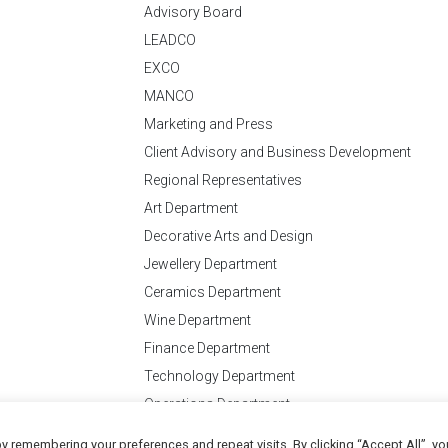
Advisory Board
LEADCO
EXCO
MANCO
Marketing and Press
Client Advisory and Business Development
Regional Representatives
Art Department
Decorative Arts and Design
Jewellery Department
Ceramics Department
Wine Department
Finance Department
Technology Department
Operations Department
y remembering your preferences and repeat visits. By clicking “Accept All”, yo