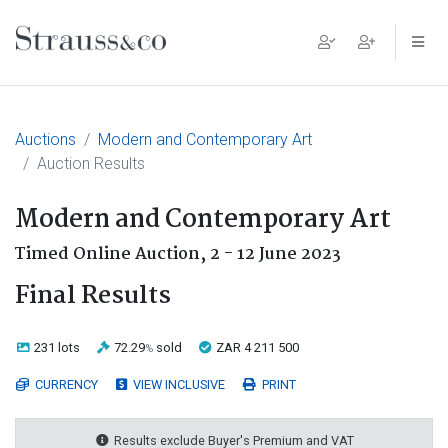
Main Navigation
Auctions
Modern and Contemporary Art
Auction Results
Modern and Contemporary Art
Timed Online Auction,
2 - 12 June 2023
Final Results
231 lots
72.29
sold
ZAR 4 211 500
%
CURRENCY
VIEW INCLUSIVE
PRINT
Results exclude Buyer's Premium and VAT